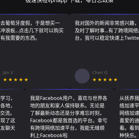
极速快橙vpnapp 下载，零日志政策
算去葡萄牙度假，于是想买一
我对国外的新闻非常感兴趣
冲浪板...点击几下就可以购买
及时了解时事...有了跨境网
所有我需要的东西。
台，我可以稳定快速上Twitte
Jan V
Chen G
★★★★★
★★★★★
院学习，
我是Facebook用户，喜欢与世界各
从抚养
界各地，
地的朋友和家人保持联系。无论是
络加速
们交流。
了解最新动态还是分享难忘时刻，
网络加
实现了这
Facebook都是我首选的平台。幸亏
喜爱的
朋友聊天
有跨境网络加速平台，我能无缝顺
看。看
利上Facebook啦
种快乐