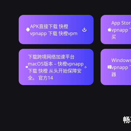
App St
APK直接下载 快橙
vpnapp
vpnapp 下载 快橙vpm
买
下载跨境网络加速平台
Windo
macOS版本 – 快橙vpnapp
vpnap
下载 快橙 从头开始保障安
器
全。 官方14
畅