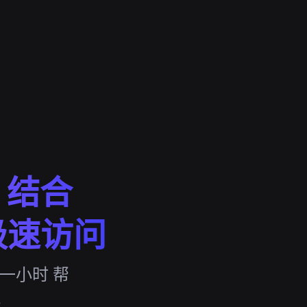
载 结合
极速访问
费一小时 帮
。